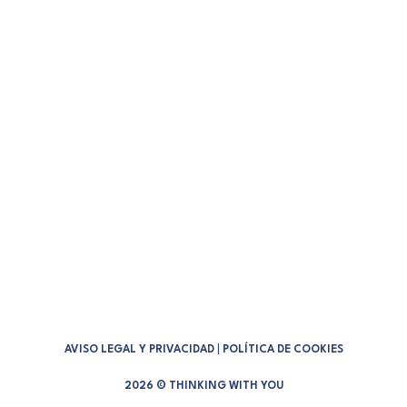
crear aplicaciones sin conocimientos
de programación.…
1 Comment
5 Minutes
AVISO LEGAL Y PRIVACIDAD
|
POLÍTICA DE COOKIES
2026 © THINKING WITH YOU