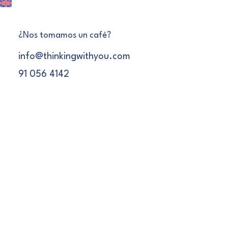
¿Nos tomamos un café?
info@thinkingwithyou.com
91 056 4142
5 de febrero de 2024
Hacia una atención
médica más eficiente:
la filosofía Lean para
una mejora de la