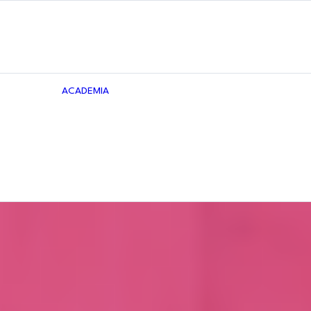
ESCUELA
FACILITACIÓN
PROFESIONAL
ACADEMIA
CURSO
OS
ONLINE
DISEÑO
ETTER
ORGANIZACIONAL
EDUCACIÓN
ÁGIL