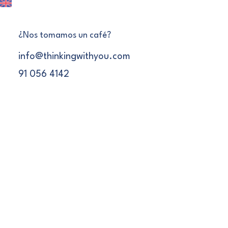
¿Nos tomamos un café?
info@thinkingwithyou.com
91 056 4142
Curso eduScrum