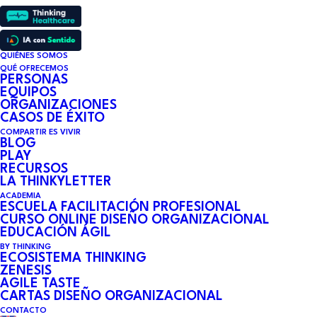
QUIÉNES SOMOS
QUÉ OFRECEMOS
PERSONAS
NO EXISTE LA AUSENCIA
EQUIPOS
ORGANIZACIONES
DE LIDERAZGO
CASOS DE ÉXITO
COMPARTIR ES VIVIR
BLOG
PLAY
RECURSOS
28 DE FEBRERO DE 2017
•
3 MINUTES
LA THINKYLETTER
ACADEMIA
ESCUELA FACILITACIÓN PROFESIONAL
David Roncero reflexiona sobre la
CURSO ONLINE DISEÑO ORGANIZACIONAL
EDUCACIÓN ÁGIL
ausencia de liderazgo, lo que puede
BY THINKING
ECOSISTEMA THINKING
ZENESIS
causar causar inseguridad y
AGILE TASTE
CARTAS DISEÑO ORGANIZACIONAL
frustración en los seguidores. La
CONTACTO