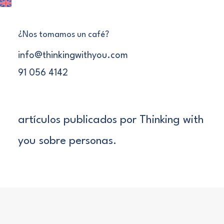
PERSONAS
¿Nos tomamos un café?
info@thinkingwithyou.com
3 DE JULIO DE 2024
•
23 MINUTES
91 056 4142
Esta es la recopilación de todos los
artículos publicados por Thinking with
you sobre personas.