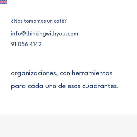
El modelo de Wilber es un mapa de 4
¿Nos tomamos un café?
cuadrantes que nos ayuda a ver
info@thinkingwithyou.com
cualquier suceso desde todas las
91 056 4142
perspectivas posibles. Lo usamos en
nuestro acompañamiento en las
organizaciones, con herramientas
para cada uno de esos cuadrantes.