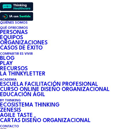
QUIÉNES SOMOS
QUÉ OFRECEMOS
PERSONAS
EQUIPOS
ORGANIZACIONES
CASOS DE ÉXITO
COMPARTIR ES VIVIR
BLOG
EL MODELO WILBER
PLAY
RECURSOS
PARA LA
LA THINKYLETTER
ACADEMIA
TRANSFORMACIÓN DE
ESCUELA FACILITACIÓN PROFESIONAL
CURSO ONLINE DISEÑO ORGANIZACIONAL
EDUCACIÓN ÁGIL
LAS ORGANIZACIONES
BY THINKING
ECOSISTEMA THINKING
ZENESIS
AGILE TASTE
25 DE SEPTIEMBRE DE 2020
•
9 MINUTES
CARTAS DISEÑO ORGANIZACIONAL
CONTACTO