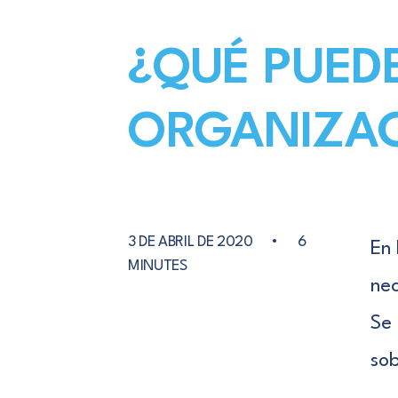
¿QUÉ PUED
ORGANIZAC
3 DE ABRIL DE 2020
•
6
En 
MINUTES
nec
Se 
sob