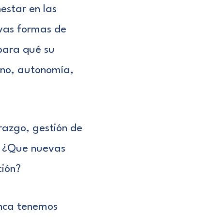
estar en las
evas formas de
 para qué su
orno, autonomía,
razgo, gestión de
a? ¿Que nuevas
ción?
unca tenemos