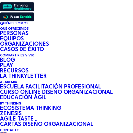
QUIÉNES SOMOS
LAS NUEVAS FORMAS DE
QUÉ OFRECEMOS
PERSONAS
EQUIPOS
TRABAJAR IMPACTAN
ORGANIZACIONES
CASOS DE ÉXITO
DIRECTAMENTE EN EL
COMPARTIR ES VIVIR
BLOG
BIENESTAR
PLAY
RECURSOS
LA THINKYLETTER
ORGANIZACIONAL
ACADEMIA
ESCUELA FACILITACIÓN PROFESIONAL
CURSO ONLINE DISEÑO ORGANIZACIONAL
EDUCACIÓN ÁGIL
16 DE SEPTIEMBRE DE 2022
•
8 MINUTES
BY THINKING
ECOSISTEMA THINKING
ZENESIS
AGILE TASTE
Thinking with you participa en el
CARTAS DISEÑO ORGANIZACIONAL
CONTACTO