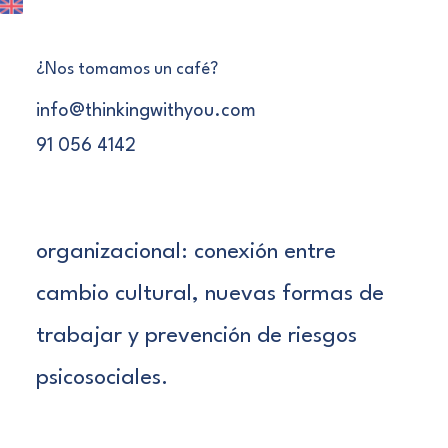
Congreso Internacional de Ergonomía
y Psicosociología, promoviendo una
¿Nos tomamos un café?
mirada transversal para centrar a
info@thinkingwithyou.com
las personas en el trabajo y mejorar
91 056 4142
el bienestar organizacional. Dando un
enfoque integral al bienestar
organizacional: conexión entre
cambio cultural, nuevas formas de
trabajar y prevención de riesgos
psicosociales.