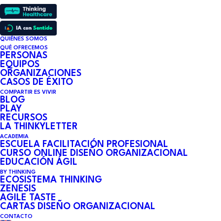
QUIÉNES SOMOS
QUÉ OFRECEMOS
PERSONAS
EQUIPOS
ORGANIZACIONES
CASOS DE ÉXITO
COMPARTIR ES VIVIR
BLOG
PLAY
RECURSOS
LA CURVA DE LA
LA THINKYLETTER
ACADEMIA
INNOVACIÓN DE
ESCUELA FACILITACIÓN PROFESIONAL
CURSO ONLINE DISEÑO ORGANIZACIONAL
EDUCACIÓN ÁGIL
ROGERS
BY THINKING
ECOSISTEMA THINKING
ZENESIS
AGILE TASTE
26 DE ENERO DE 2023
•
13 MINUTES
CARTAS DISEÑO ORGANIZACIONAL
CONTACTO