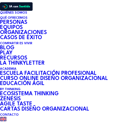
QUIÉNES SOMOS
QUÉ OFRECEMOS
PERSONAS
EQUIPOS
ORGANIZACIONES
CASOS DE ÉXITO
COMPARTIR ES VIVIR
BLOG
PLAY
RECURSOS
LA THINKYLETTER
ACADEMIA
ESCUELA FACILITACIÓN PROFESIONAL
CURSO ONLINE DISEÑO ORGANIZACIONAL
DESIGN THINKING O
EDUCACIÓN ÁGIL
BY THINKING
CÓMO PONER A LA
ECOSISTEMA THINKING
ZENESIS
AGILE TASTE
PERSONA EN EL CENTRO
CARTAS DISEÑO ORGANIZACIONAL
CONTACTO