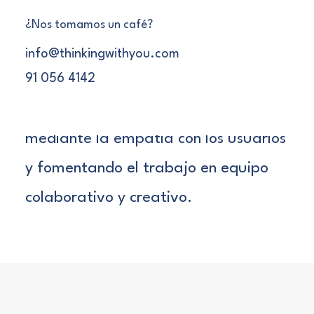
17 DE ABRIL DE 2017
•
7 MINUTES
¿Nos tomamos un café?
Janire Paskua nos habla de Design
info@thinkingwithyou.com
91 056 4142
Thinking como un enfoque innovador
para resolver nuevos problemas
mediante la empatía con los usuarios
y fomentando el trabajo en equipo
colaborativo y creativo.